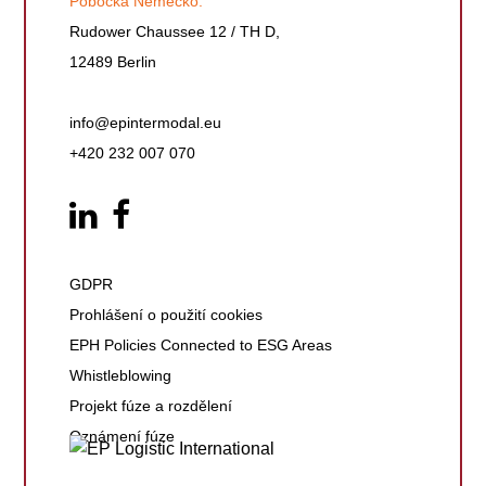
Pobočka Německo:
Rudower Chaussee 12 / TH D,
12489 Berlin
info@epintermodal.eu
+420 232 007 070
GDPR
Prohlášení o použití cookies
EPH Policies Connected to ESG Areas
Whistleblowing
Projekt fúze a rozdělení
Oznámení fúze