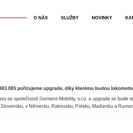
O NÁS
SLUŽBY
NOVINKY
KA
383.065 pořizujeme upgrade, díky kterému budou lokomotivy
vu se společností Siemens Mobility, s.r.o. a upgrade se bude r
na Slovensku, v Německu, Rakousku, Polsku, Maďarsku a Rumu